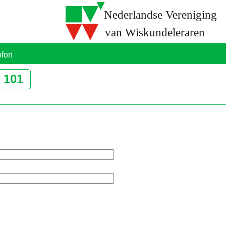
ofon
g
101