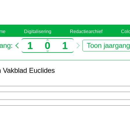
0
7
8
1
8
9
0
9
0
me
Digitalisering
Redactiearchief
Col
1
0
1
ang:
Toon
jaargan
0
1
2
n Vakblad Euclides
1
2
3
3
4
4
5
5
6