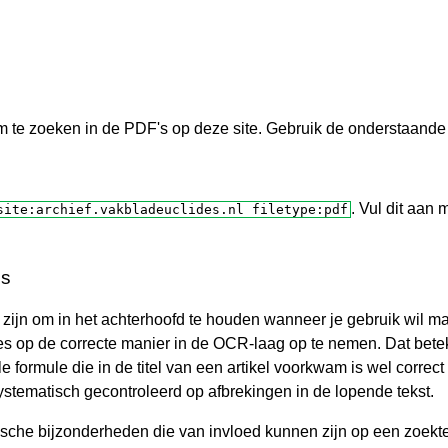
6
7
7
8
8
9
m te zoeken in de PDF's op deze site. Gebruik de onderstaande 
9
0
0
1
. Vul dit aan
site:archief.vakbladeuclides.nl filetype:pdf
1
2
Fs
2
3
 zijn om in het achterhoofd te houden wanneer je gebruik wil ma
 op de correcte manier in de OCR-laag op te nemen. Dat beteke
3
4
e formule die in de titel van een artikel voorkwam is wel corre
ystematisch gecontroleerd op afbrekingen in de lopende tekst.
4
5
afische bijzonderheden die van invloed kunnen zijn op een zoek